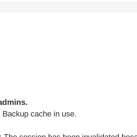
 admins.
 Backup cache in use.
: The session has been invalidated bec