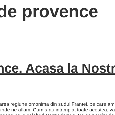
 de provence
nce. Acasa la Nos
rea regiune omonima din sudul Frantei, pe care am aj
 unde ne aflam. Cum s-au intamplat toate acestea, v