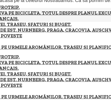
e acasa pe la celebrul Nostradamus. Ca sa pornim de.
EUROTRIP.
VA PE BICICLETA. TOTUL DESPRE PLANUL EXCUR
RANCAIS.
I. TRASEU, SFATURI SI BUGET.
 DE EST. NURNBERG, PRAGA, CRACOVIA, AUSCHW
A POVESTE
 PE URMELE AROMÂNILOR. TRASEU SI PLANIFI
EUROTRIP.
VA PE BICICLETA. TOTUL DESPRE PLANUL EXCUR
RANCAIS.
I. TRASEU, SFATURI SI BUGET.
 DE EST. NURNBERG, PRAGA, CRACOVIA, AUSCHW
A POVESTE
 PE URMELE AROMÂNILOR. TRASEU SI PLANIFI