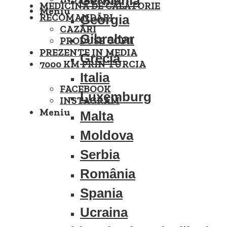
Germania
MEDICINĂ DE CĂLĂTORIE
Meniu
RECOMANDĂRI
Georgia
CAZĂRI
Gibraltar
PRODUSE COPII
PREZENTE IN MEDIA
Grecia
7000 KM PRIN TURCIA
Italia
FACEBOOK
Luxemburg
INSTAGRAM
Meniu
Malta
Moldova
Serbia
România
Spania
Ucraina