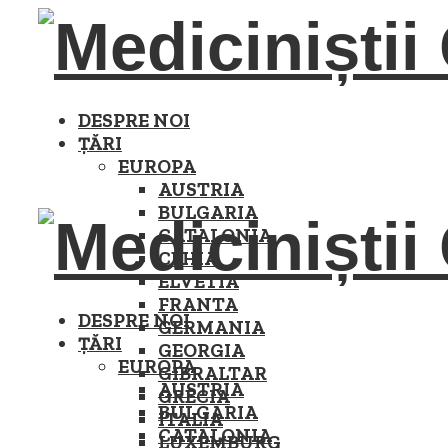
DESPRE NOI
ȚĂRI
EUROPA
AUSTRIA
BULGARIA
CATALONIA
CEHIA
ELVETIA
FRANTA
DESPRE NOI
GERMANIA
ȚĂRI
GEORGIA
EUROPA
GIBRALTAR
AUSTRIA
GRECIA
BULGARIA
ITALIA
CATALONIA
LUXEMBURG