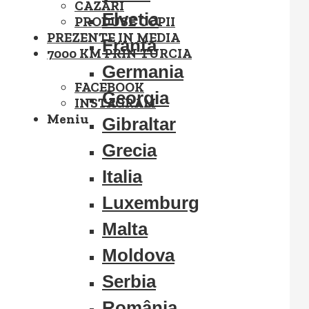
CAZĂRI
Elvetia
PRODUSE COPII
PREZENTE IN MEDIA
Franta
7000 KM PRIN TURCIA
Germania
FACEBOOK
Georgia
INSTAGRAM
Meniu
Gibraltar
Grecia
Italia
Luxemburg
Malta
Moldova
Serbia
România