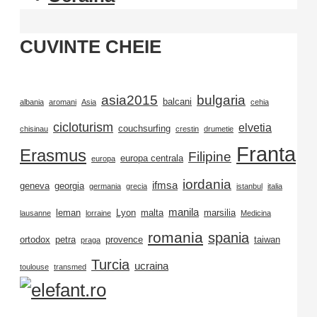
CUVINTE CHEIE
asia2015
bulgaria
balcani
albania
aromani
Asia
cehia
cicloturism
elvetia
couchsurfing
chisinau
crestin
drumetie
Franta
Erasmus
Filipine
europa centrala
europa
iordania
ifmsa
geneva
georgia
germania
grecia
istanbul
italia
manila
leman
Lyon
malta
marsilia
lausanne
lorraine
Medicina
romania
spania
ortodox
petra
provence
taiwan
praga
Turcia
ucraina
toulouse
transmed