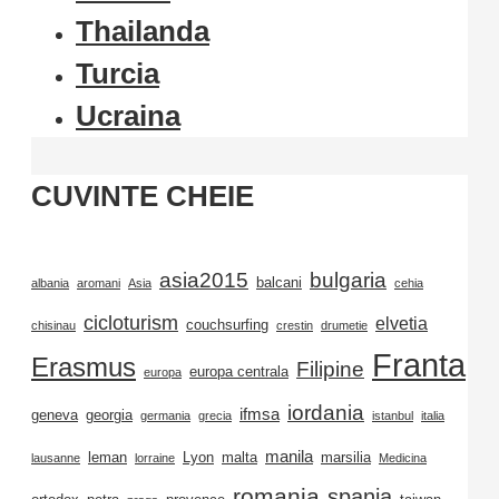
Thailanda
Turcia
Ucraina
CUVINTE CHEIE
asia2015
bulgaria
balcani
albania
aromani
Asia
cehia
cicloturism
elvetia
couchsurfing
chisinau
crestin
drumetie
Franta
Erasmus
Filipine
europa centrala
europa
iordania
ifmsa
geneva
georgia
germania
grecia
istanbul
italia
manila
leman
Lyon
malta
marsilia
lausanne
lorraine
Medicina
romania
spania