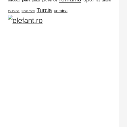
ortodox
petra
provence
taiwan
praga
Turcia
ucraina
toulouse
transmed