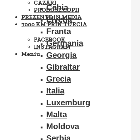
CAZĂRI
Cehia
PRODUSE COPII
PREZENTE IN MEDIA
Elvetia
7000 KM PRIN TURCIA
Franta
FACEBOOK
Germania
INSTAGRAM
Meniu
Georgia
Gibraltar
Grecia
Italia
Luxemburg
Malta
Moldova
Serbia