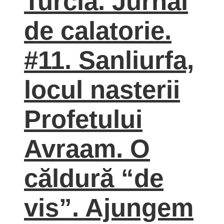
Turcia. Jurnal
de calatorie.
#11. Sanliurfa,
locul nasterii
Profetului
Avraam. O
căldură “de
vis”. Ajungem