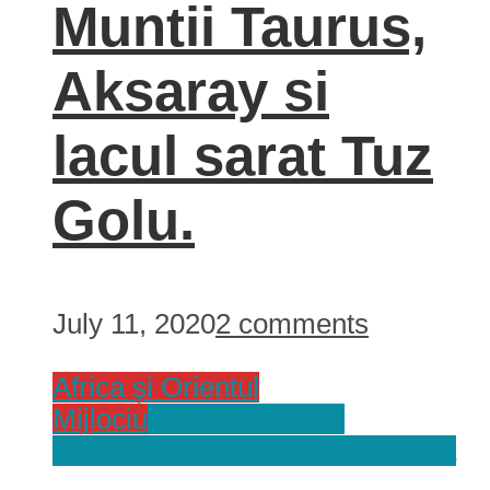
Muntii Taurus,
Aksaray si
lacul sarat Tuz
Golu.
July 11, 2020
2 comments
Africa și Orientul
Mijlociu
Cazări
Jurnal de
Calatorie
Recomandări
Tari
Turcia