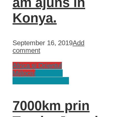
am ajuns in
Konya.
September 16, 2019
Add
comment
Africa și Orientul
Mijlociu
Jurnal de
Calatorie
Tari
Turcia
7000km prin