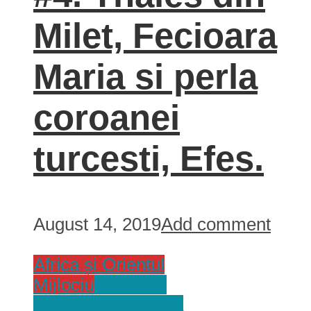
Milet, Fecioara
Maria si perla
coroanei
turcesti, Efes.
August 14, 2019
Add comment
Africa și Orientul
Mijlociu
Jurnal de
Calatorie
Tari
Turcia