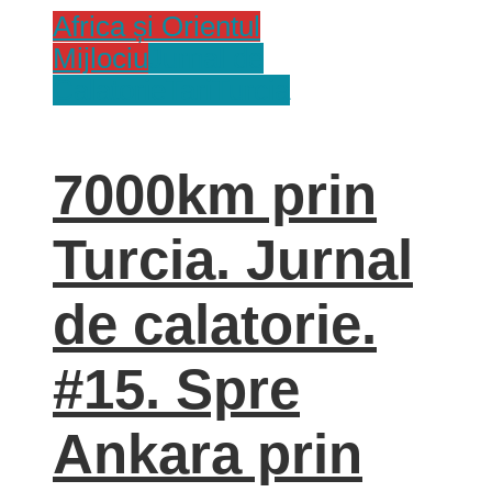
Africa și Orientul
Mijlociu
Jurnal de
Calatorie
Tari
Turcia
7000km prin
Turcia. Jurnal
de calatorie.
#15. Spre
Ankara prin