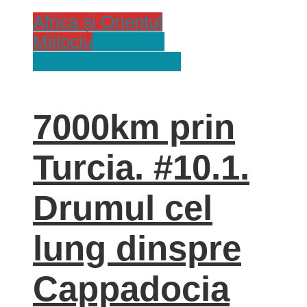
Africa și Orientul
Mijlociu
Jurnal de
Calatorie
Tari
Turcia
7000km prin
Turcia. #10.1.
Drumul cel
lung dinspre
Cappadocia