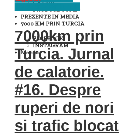
CAZĂRI
Calatorie
Tari
Turcia
PRODUSE COPII
PREZENTE IN MEDIA
7000 KM PRIN TURCIA
7000km prin
FACEBOOK
INSTAGRAM
Turcia. Jurnal
Meniu
de calatorie.
#16. Despre
ruperi de nori
si trafic blocat