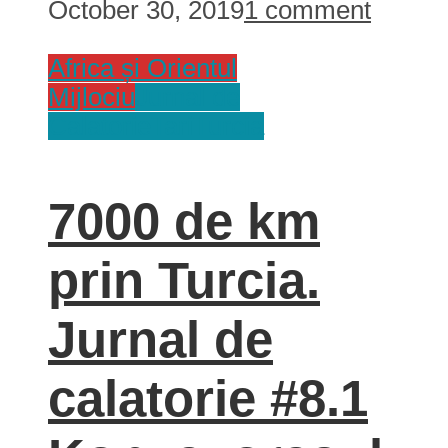
October 30, 2019
1 comment
Africa și Orientul
Mijlociu
Jurnal de
Calatorie
Tari
Turcia
7000 de km
prin Turcia.
Jurnal de
calatorie #8.1