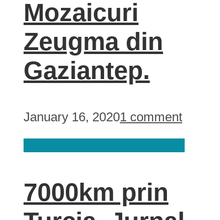
Mozaicuri
Zeugma din
Gaziantep.
January 16, 2020
1 comment
Jurnal de Calatorie
Tari
Turcia
7000km prin