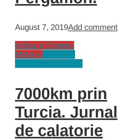
August 7, 2019
Add comment
Africa și Orientul
Mijlociu
Jurnal de
Calatorie
Tari
Turcia
7000km prin
Turcia. Jurnal
de calatorie