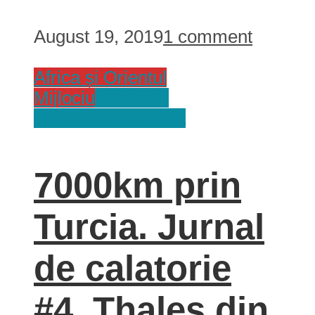
August 19, 2019
1 comment
Africa și Orientul
Mijlociu
Jurnal de
Calatorie
Tari
Turcia
7000km prin
Turcia. Jurnal
de calatorie
#4. Thales din