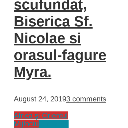
scufundat,
Biserica Sf.
Nicolae si
orasul-fagure
Myra.
August 24, 2019
3 comments
Africa și Orientul
Mijlociu
Jurnal de