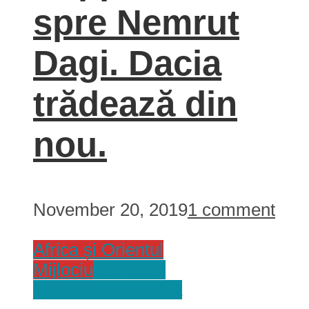
spre Nemrut
Dagi. Dacia
trădează din
nou.
November 20, 2019
1 comment
Africa și Orientul
Mijlociu
Jurnal de
Calatorie
Tari
Turcia