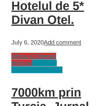
Hotelul de 5*
Divan Otel.
July 6, 2020
Add comment
Africa și Orientul
Mijlociu
Jurnal de
Calatorie
Tari
Turcia
7000km prin