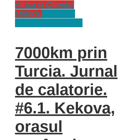
Africa și Orientul
Mijlociu
Jurnal de
Calatorie
Tari
Turcia
7000km prin
Turcia. Jurnal
de calatorie.
#6.1. Kekova,
orasul