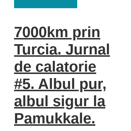
Calatorie
Tari
Turcia
7000km prin
Turcia. Jurnal
de calatorie
#5. Albul pur,
albul sigur la
Pamukkale.