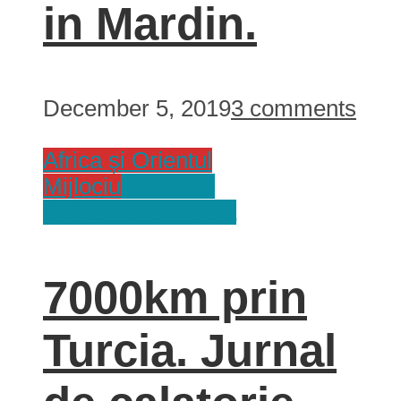
in Mardin.
December 5, 2019
3 comments
Africa și Orientul
Mijlociu
Jurnal de
Calatorie
Tari
Turcia
7000km prin
Turcia. Jurnal