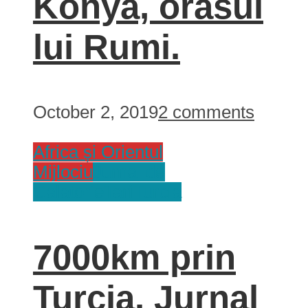
Konya, orasul
lui Rumi.
October 2, 2019
2 comments
Africa și Orientul
Mijlociu
Jurnal de
Calatorie
Tari
Turcia
7000km prin
Turcia. Jurnal